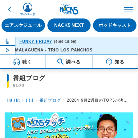
戻る
FM NACK5 79.5MHz（
マイページ
エアスケジュール
NACK5 NEXT
ポッドキャスト
NOW ON AIR
FUNKY FRIDAY
(9:00-18:00)
LA MALAGUENA - TRIO LOS PANCHOS
NOW PLAYING
11:25
聴く
調べる
知る
番組ブログ
BLOG
Hit Hit Hit !!!
〉
番組ブログ
〉
2020年9月2週目のTOP5が決定！