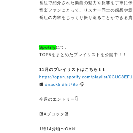
番組で紹介された楽曲の魅力や反響を丁寧に伝
音楽ファンにとって、リスナー同士の感想や意
番組の内容をじっくり振り返ることができる貴
Spotify
にて、
TOP5をまとめたプレイリストを公開中！！
11月のプレイリストはこちら⬇︎⬇︎
https://open.spotify.com/playlist/0C
📻
#nack5
#hit795
🎧
今週のエントリー👇
💽Aブロック💽
1時14分頃〜OA🚨