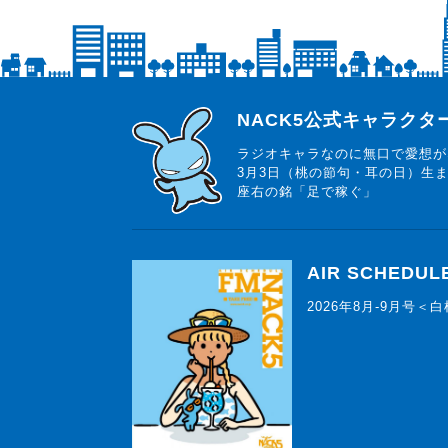
らじっと君
NACK5公式キャラク
ラジオキャラなのに無口で愛想が
3月3日（桃の節句・耳の日）生
座右の銘「足で稼ぐ」
AIR SCHEDUL
2026年8月-9月号＜