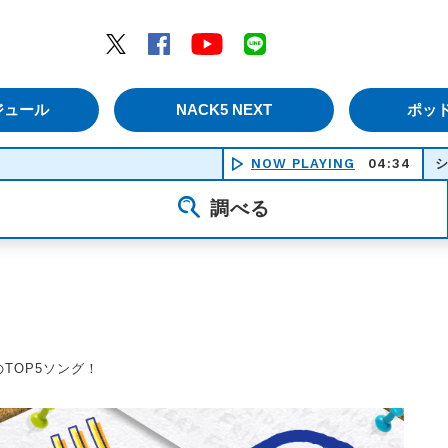
エムナックファイブ）
Twitter
Facebook
YouTube
LINE
ジュール
NACK5 NEXT
ポッ
NOW PLAYING
アイスクリーム シンドローム
04:34
調べる
のTOP5ソング！