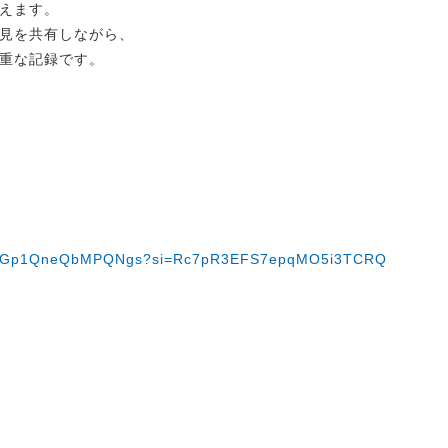
えます。
見を共有しながら、
重な記録です。
UC8EF1Gp1QneQbMPQNgs?si=Rc7pR3EFS7epqMO5i3TCRQ