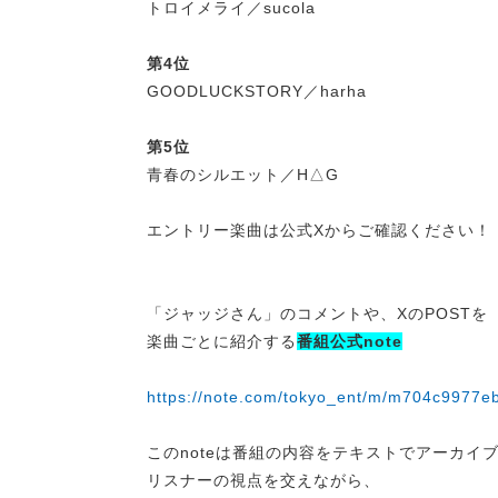
トロイメライ／sucola
第4位
GOODLUCKSTORY／harha
第5位
青春のシルエット／H△G
エントリー楽曲は公式Xからご確認ください！
「ジャッジさん」のコメントや、XのPOSTを
楽曲ごとに紹介する
番組公式note
https://note.com/tokyo_ent/m/m704c9977e
このnoteは番組の内容をテキストでアーカイ
リスナーの視点を交えながら、