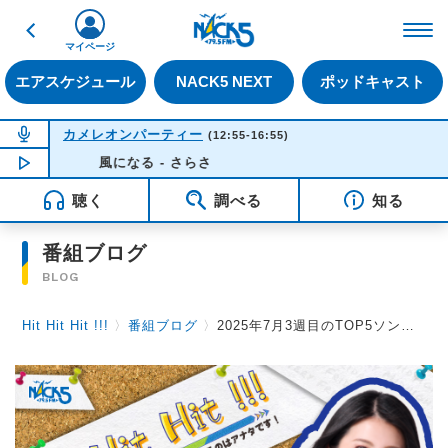
戻る
FM NACK5 79.5MHz（
マイページ
エアスケジュール
NACK5 NEXT
ポッドキャスト
NOW ON AIR
カメレオンパーティー
(12:55-16:55)
NOW PLAYING
風になる - さらさ
14:53
聴く
調べる
知る
番組ブログ
BLOG
Hit Hit Hit !!!
〉
番組ブログ
〉
2025年7月3週目のTOP5ソング！