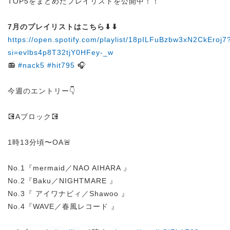
TOP5をまとめたプレイリストを公開中！！
7月のプレイリストはこちら⬇︎⬇︎
https://open.spotify.com/playlist/18pILFuBzbw3xN2CkEroj7
si=evlbs4p8T32tjY0HFey-_w
📻
#nack5
#hit795
🎧
今週のエントリー👇
💽Aブロック💽
1時13分頃〜OA🚨
No.1『mermaid／NAO AIHARA 』
No.2『Baku／NIGHTMARE 』
No.3『 アイワナビィ／Shawoo 』
No.4『WAVE／春風レコード 』