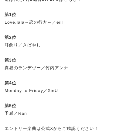
第1位
Love,lala～恋の行方～／eill
第2位
耳飾り／きばやし
第3位
真昼のランデヴー／竹内アンナ
第4位
Monday to Friday／XinU
第5位
予感／Ran
エントリー楽曲は公式Xからご確認ください！