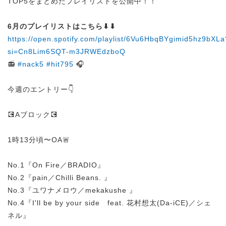
TOP5をまとめたプレイリストを公開中！！
6月のプレイリストはこちら⬇︎⬇︎
https://open.spotify.com/playlist/6Vu6HbqBYgimid5hz9bXLa
si=Cn8Lim6SQT-m3JRWEdzboQ
📻
#nack5
#hit795
🎧
今週のエントリー👇
💽Aブロック💽
1時13分頃〜OA🚨
No.1『On Fire／BRADIO』
No.2『pain／Chilli Beans. 』
No.3『ユワナメロウ／mekakushe 』
No.4『I'll be by your side feat. 花村想太(Da-iCE)／シェ
ネル』