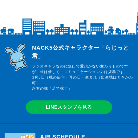
らじっと君
NACK5公式キャラクター「らじっと
君」
ラジオキャラなのに無口で愛想がない変わりものです
が、根は優しく、コミュニケーション力は抜群です！
3月3日（桃の節句・耳の日）生まれ（出生地はときがわ
町）
座右の銘「足で稼ぐ」
LINEスタンプを見る
AIR SCHEDULE