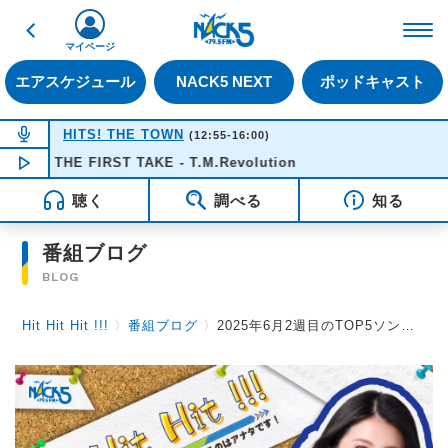
戻る
FM NACK5 79.5MHz（
マイページ
エアスケジュール
NACK5 NEXT
ポッドキャスト
NOW ON AIR
HITS! THE TOWN
(12:55-16:00)
om THE FIRST TAKE - T.M.Revolution
NOW PLAYING
13:40
聴く
調べる
知る
番組ブログ
BLOG
Hit Hit Hit !!!
〉
番組ブログ
〉
2025年6月2週目のTOP5ソング！