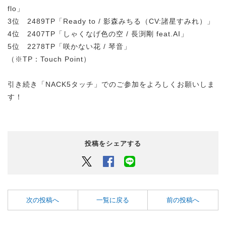
flo」
3位 2489TP「Ready to / 影森みちる（CV:諸星すみれ）」
4位 2407TP「しゃくなげ色の空 / 長渕剛 feat.AI」
5位 2278TP「咲かない花 / 琴音」
（※TP：Touch Point）
引き続き「NACK5タッチ」でのご参加をよろしくお願いしま
す！
投稿をシェアする
Twitter
Facebook
LINEでシェアするボタン
次の投稿へ
一覧に戻る
前の投稿へ