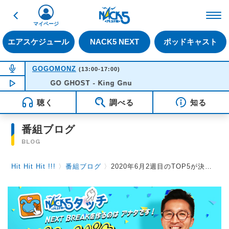
戻る
FM NACK5 79.5MHz（
マイページ
エアスケジュール
NACK5 NEXT
ポッドキャスト
NOW ON AIR
GOGOMONZ
(13:00-17:00)
NOW PLAYING
GO GHOST - King Gnu
15:17
聴く
調べる
知る
番組ブログ
BLOG
Hit Hit Hit !!!
〉
番組ブログ
〉
2020年6月2週目のTOP5が決定！