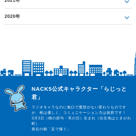
2021年
2020年
らじっと君
NACK5公式キャラクター「らじっと
君」
ラジオキャラなのに無口で愛想がない変わりものです
が、根は優しく、コミュニケーション力は抜群です！
3月3日（桃の節句・耳の日）生まれ（出生地はときがわ
町）
座右の銘「足で稼ぐ」