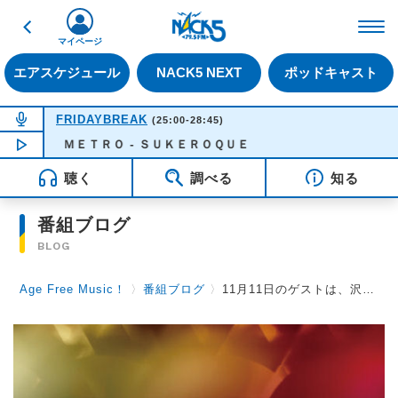
戻る
FM NACK5 79.5MHz（
マイページ
エアスケジュール
NACK5 NEXT
ポッドキャスト
NOW ON AIR
FRIDAYBREAK
(25:00-28:45)
ＭＥＴＲＯ - ＳＵＫＥＲＯＱＵＥ
NOW PLAYING
02:44
聴く
調べる
知る
番組ブログ
BLOG
Age Free Music！
〉
番組ブログ
〉
11月11日のゲストは、沢田知可子さんです！（電話インタビュー）