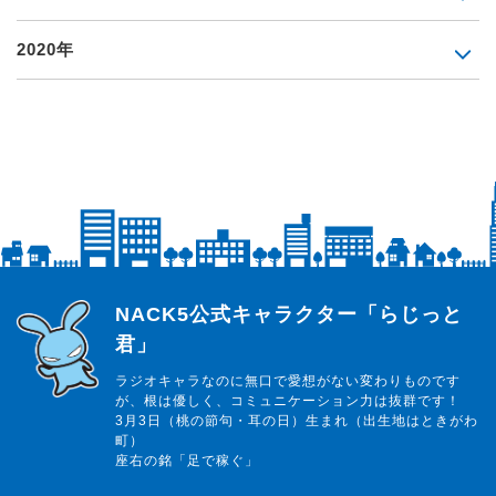
2020年
らじっと君
NACK5公式キャラクター「らじっと
君」
ラジオキャラなのに無口で愛想がない変わりものです
が、根は優しく、コミュニケーション力は抜群です！
3月3日（桃の節句・耳の日）生まれ（出生地はときがわ
町）
座右の銘「足で稼ぐ」