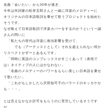
名曲「会いたい」から30年が過ぎ、
今年は作詞家の松井五郎さんと一緒に洋楽のメロディーに
オリジナルの日本語歌詞を乗せて歌うプロジェクトを始めた
そうです。
なぜ敢えて日本語歌詞で洋楽カバーをするのか？という一誠
さんの問いに
「私たちの世代は洋楽に相当影響を受けて、
でも（アーティストとして）それを超えられない何か
リスペクトがずーとあるんです」
「同時に英語のコンプレックスがすごくあって（表現で
は）ネイティブの人にはかなわない」
「名曲のメロディーのパワーをもらい美しい日本語を乗せ
て歌いたい」
「これがもしかしたら沢田知可子のバラードのキッカケか
も・・・」
とは言えなかなか許可をもらうのに苦労しているそうです
が、