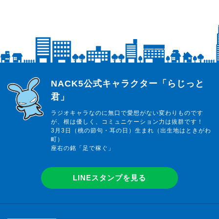
らじっと君
NACK5公式キャラクター「らじっと
君」
ラジオキャラなのに無口で愛想がない変わりものです
が、根は優しく、コミュニケーション力は抜群です！
3月3日（桃の節句・耳の日）生まれ（出生地はときがわ
町）
座右の銘「足で稼ぐ」
LINEスタンプを見る