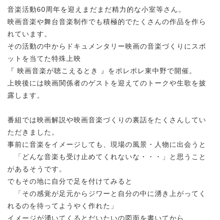
音楽活動60周年を迎えまだまだ精力的な小室等さん。
映画音楽や舞台音楽制作でも積極的でたくさんの作品を作ら
れています。
その活動の中からドキュメンタリー映画の音楽づくりにスポ
ットを当てた特殊上映
『 映画音楽が聴こえるとき 』をポレポレ東中野で開催。
上映後には映画関係者のゲストを迎えてのトークや生歌を披
露します。
番組では映画解説や映画音楽づくりの裏話をたくさんしてい
ただきました。
事前に音楽をイメージしても、現場の風景・人物に出会うと
「どんな音楽も受け止めてくれないな・・・」と思うこと
があるそうです。
でもその地に自分で足を付けてみると
「その感覚が足元からジワーと自分の中に湧き上がってく
れるのを待ってようやく作れた」
イメージが湧いてくるとだいたいの図面を書いてから