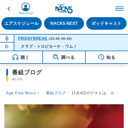
戻る
FM NACK5 79.5MHz（
マイページ
エアスケジュール
NACK5 NEXT
ポッドキャスト
NOW ON AIR
FRIDAYBREAK
(25:00-28:45)
クラブ・トロピカーナ - ワム！
NOW PLAYING
02:00
聴く
調べる
知る
番組ブログ
BLOG
Age Free Music！
〉
番組ブログ
〉
11月4日のゲストは、小室等さん、レーモンド松屋さん（電話インタビュー）です！