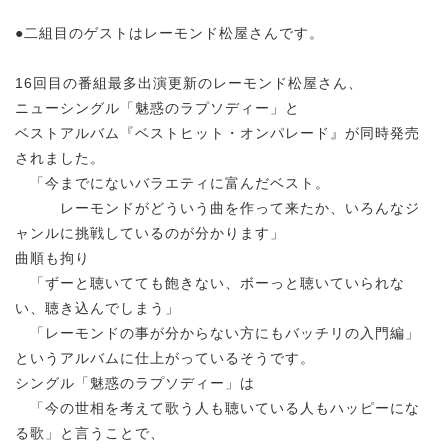
●二組目のゲストはレーモンド松屋さんです。
16回目の番組最多出演更新のレーモンド松屋さん、
ニューシングル「魅惑のラプソディー」と
ベストアルバム『ベストヒット・オンパレード』が同時発売
されました。
「今までにないバラエティに富んだベスト。
レーモンドがどういう曲を作って来たか、いろんなジ
ャンルに挑戦しているのが分かります」
曲順も拘り
「ずーと聴いてても飽きない、ボーっと聴いていられな
い、聴き込んでしまう」
「レーモンドの事が分からない方にもバッチリの入門編」
というアルバムに仕上がっているそうです。
シングル「魅惑のラプソディー」は
「今の世相を考えて歌う人も聴いている人もハッピーにな
る歌」と言うことで、