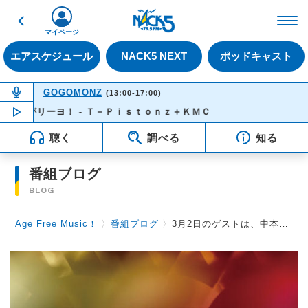
戻る
FM NACK5 79.5MHz（
マイページ
エアスケジュール
NACK5 NEXT
ポッドキャスト
NOW ON AIR
GOGOMONZ
(13:00-17:00)
リーヨ！ - Ｔ－Ｐｉｓｔｏｎｚ＋ＫＭＣ
NOW PLAYING
13:26
聴く
調べる
知る
番組ブログ
BLOG
Age Free Music！
〉
番組ブログ
〉
3月2日のゲストは、中本直樹さんです！