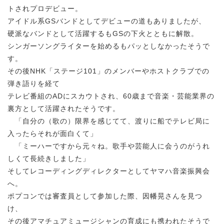
トされプロデビュー。
アイドル系GSバンドとしてデビューの道もありましたが、
硬派なバンドとして活躍するもGSの下火とともに解散。
シンガーソングライターを始めるもパッとしなかったそうで
す。
その後NHK「ステージ101」のメンバーやホストクラブでの
弾き語りを経て
テレビ番組のADにスカウトされ、60歳まで音楽・芸能業界の
裏方として活躍されたそうです。
「自分の（歌の）限界を感じてて、渡りに船でテレビ局に
入ったらそれが面白くて」
「ミーハーですから元々ね。歌手や芸能人に会うのがうれ
しくて長続きしました」
そしてレコーディングディレクターとしてヤマハ音楽振興会
へ。
ポプコンでは審査員として参加した際、因幡晃さんを見つ
け、
その後アマチュアミュージシャンの育成にも携われたそうで