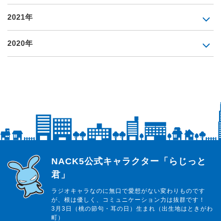
2021年
2020年
らじっと君
NACK5公式キャラクター「らじっと
君」
ラジオキャラなのに無口で愛想がない変わりものです
が、根は優しく、コミュニケーション力は抜群です！
3月3日（桃の節句・耳の日）生まれ（出生地はときがわ
町）