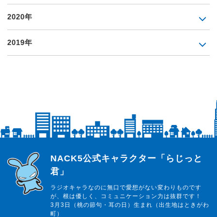
2020年
2019年
らじっと君
NACK5公式キャラクター「らじっと
君」
ラジオキャラなのに無口で愛想がない変わりものです
が、根は優しく、コミュニケーション力は抜群です！
3月3日（桃の節句・耳の日）生まれ（出生地はときがわ
町）