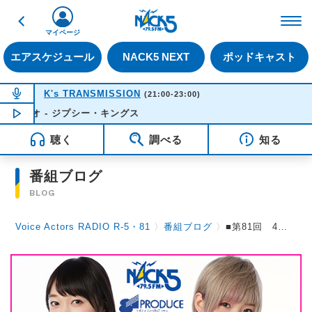
戻る
FM NACK5 79.5MHz（
マイページ
エアスケジュール
NACK5 NEXT
ポッドキャスト
NOW ON AIR
K's TRANSMISSION
(21:00-23:00)
レオ - ジプシー・キングス
NOW PLAYING
21:55
聴く
調べる
知る
番組ブログ
BLOG
Voice Actors RADIO R-5・81
〉
番組ブログ
〉
■第81回 4月17日（土）放送。●半年振りにスタジオに戻りました。