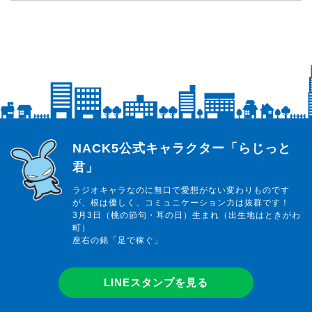
らじっと君
NACK5公式キャラクター「らじっと
君」
ラジオキャラなのに無口で愛想がない変わりものです
が、根は優しく、コミュニケーション力は抜群です！
3月3日（桃の節句・耳の日）生まれ（出生地はときがわ
町）
座右の銘「足で稼ぐ」
LINEスタンプを見る