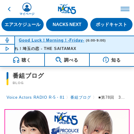
戻る
FM NACK5 79.5MHz（
マイページ
エアスケジュール
NACK5 NEXT
ポッドキャスト
NOW ON AIR
Good Luck！Morning！-Friday-
(6:00-9:00)
走れ！埼玉の恋 - THE SAITAMAX
NOW PLAYING
07:20
聴く
調べる
知る
番組ブログ
BLOG
Voice Actors RADIO R-5・81
〉
番組ブログ
〉
■第78回 3月27日（土）放送。●澁谷梓希 i☆Ris卒業ライブ前夜祭スペシャル