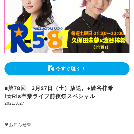
今すぐ聴く！
■第78回 3月27日（土）放送。●澁谷梓希
i☆Ris卒業ライブ前夜祭スペシャル
2021.3.27
🧡お知らせ💛