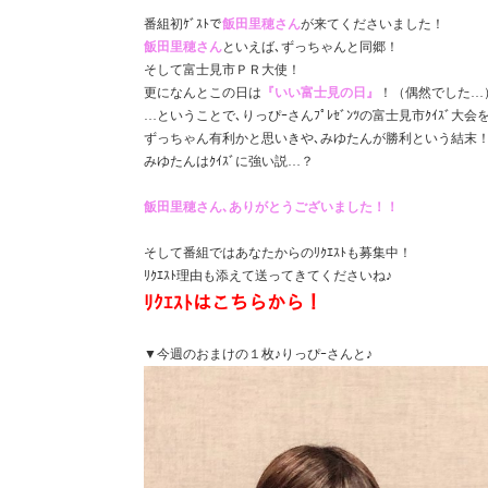
番組初ｹﾞｽﾄで
飯田里穂さん
が来てくださいました！
飯田里穂さん
といえば､ずっちゃんと同郷！
そして富士見市ＰＲ大使！
更になんとこの日は
『いい富士見の日』
！（偶然でした…
…ということで､りっぴｰさんﾌﾟﾚｾﾞﾝﾂの富士見市ｸｲｽﾞ大会
ずっちゃん有利かと思いきや､みゆたんが勝利という結末
みゆたんはｸｲｽﾞに強い説…？
飯田里穂さん､ありがとうございました！！
そして番組ではあなたからのﾘｸｴｽﾄも募集中！
ﾘｸｴｽﾄ理由も添えて送ってきてくださいね♪
ﾘｸｴｽﾄはこちらから！
▼今週のおまけの１枚♪りっぴｰさんと♪