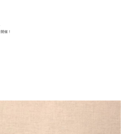
）
を開催！
！