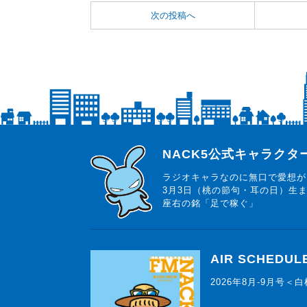
次の投稿へ
らじっと君
NACK5公式キャラク
ラジオキャラなのに無口で愛想が
3月3日（桃の節句・耳の日）生
座右の銘「足で稼ぐ」
AIR SCHEDUL
2026年8月-9月号＜