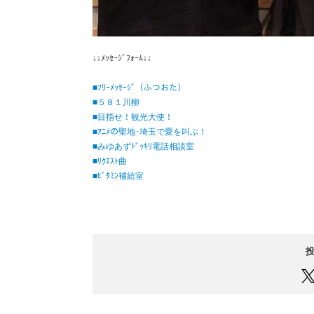
↓↓ﾒｯｾｰｼﾞﾌｫｰﾑ↓↓
■ﾌﾘｰﾒｯｾｰｼﾞ（ふつおた）
■５８１川柳
■目指せ！観光大使！
■ｱﾆﾒの聖地･埼玉で愛を叫ぶ！
■みゆあずﾄﾞｯｷﾘ電話相談室
■ﾘｸｴｽﾄ曲
■ﾋﾞﾀﾐﾝ補給室