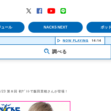
エムナックファイブ）
Twitter
Facebook
YouTube
LINE
ジュール
NACK5 NEXT
ポッ
NOW PLAYING
14:14
調べる
1/23 第８回 初ｹﾞｽﾄで飯田里穂さんが登場！