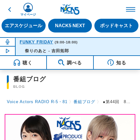
戻る
FM NACK5 79.5MHz（
マイページ
エアスケジュール
NACK5 NEXT
ポッドキャスト
NOW ON AIR
FUNKY FRIDAY
(9:00-18:00)
NOW PLAYING
祭りのあと - 吉田拓郎
12:41
聴く
調べる
知る
番組ブログ
BLOG
Voice Actors RADIO R-5・81
〉
番組ブログ
〉
●第44回 8月１日土曜日放送 ●今日は、8月1日＝81の日。ゲストは、大久保瑠美さんです。