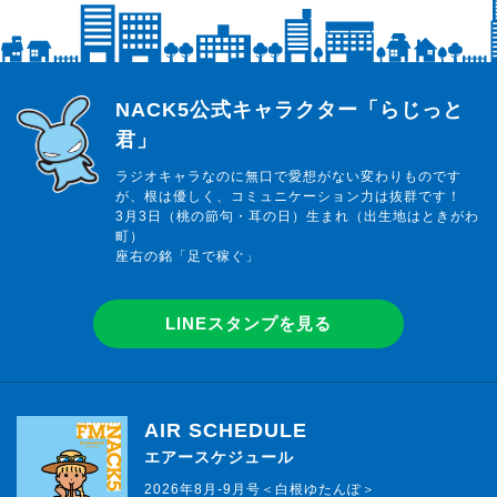
らじっと君
NACK5公式キャラクター「らじっと
君」
ラジオキャラなのに無口で愛想がない変わりものです
が、根は優しく、コミュニケーション力は抜群です！
3月3日（桃の節句・耳の日）生まれ（出生地はときがわ
町）
座右の銘「足で稼ぐ」
LINEスタンプを見る
AIR SCHEDULE
エアースケジュール
2026年8月-9月号＜白根ゆたんぽ＞