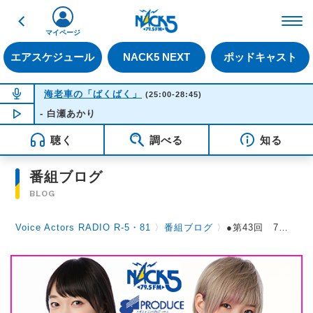
戻る
FM NACK5 79.5MHz（
マイページ
エアスケジュール
NACK5 NEXT
ポッドキャスト
NOW ON AIR
海老車の「ばくばく」
(25:00-28:45)
 - 白瀬あかり
NOW PLAYING
04:31
聴く
調べる
知る
番組ブログ
BLOG
Voice Actors RADIO R-5・81
〉
番組ブログ
〉
●第43回 7月25日土曜日放送 ゲストは、青山吉能さんです。