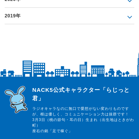
2019年
らじっと君
NACK5公式キャラクター「らじっと
君」
ラジオキャラなのに無口で愛想がない変わりものです
が、根は優しく、コミュニケーション力は抜群です！
3月3日（桃の節句・耳の日）生まれ（出生地はときがわ
町）
座右の銘「足で稼ぐ」