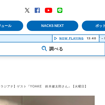
エムナックファイブ）
Twitter
Facebook
YouTube
LINE
ジュール
NACK5 NEXT
ポッ
HOT LIMIT – From THE FIRS
NOW PLAYING
13:40
調べる
【ラジアナ】ゲスト『YOAKE 鈴木健太郎さん』【火曜日】