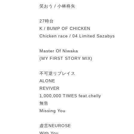
笑おう / 小林柊矢
27時台
K / BUMP OF CHICKEN
Chicken race / 04 Limited Sazabys
Master Of Niwaka
(MY FIRST STORY MIX)
不可逆リプレイス
ALONE
REVIVER
1,000,000 TIMES feat.chelly
無告
Missing You
虚言NEUROSE
With You