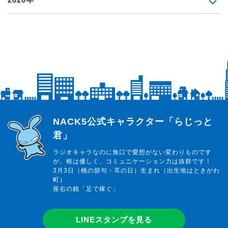
らじっと君
NACK5公式キャラクター「らじっと
君」
ラジオキャラなのに無口で愛想がない変わりものです
が、根は優しく、コミュニケーション力は抜群です！
3月3日（桃の節句・耳の日）生まれ（出生地はときがわ
町）
座右の銘「足で稼ぐ」
LINEスタンプを見る