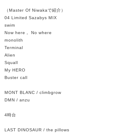
（Master Of Niwakaで紹介）
04 Limited Sazabys MIX
swim
Now here， No where
monolith
Terminal
Alien
Squall
My HERO
Buster call
MONT BLANC / climbgrow
DMN / anzu
4時台
LAST DINOSAUR / the pillows