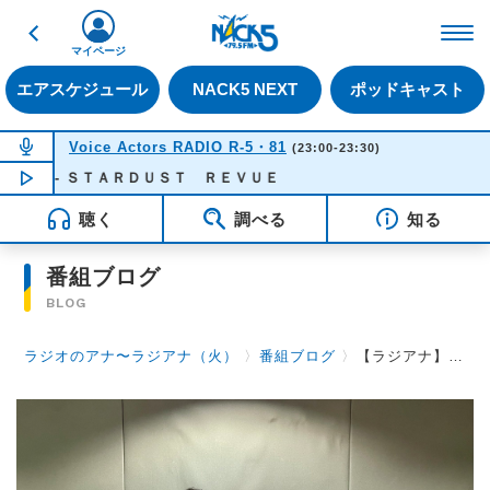
戻る
FM NACK5 79.5MHz（
マイページ
エアスケジュール
NACK5 NEXT
ポッドキャスト
NOW ON AIR
Voice Actors RADIO R-5・81
(23:00-23:30)
涙 - ＳＴＡＲＤＵＳＴ ＲＥＶＵＥ
NOW PLAYING
23:23
聴く
調べる
知る
番組ブログ
BLOG
ラジオのアナ〜ラジアナ（火）
〉
番組ブログ
〉
【ラジアナ】あざとい！【火曜日】