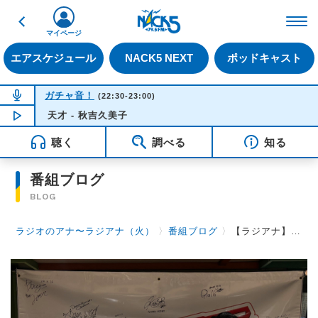
戻る
FM NACK5 79.5MHz（
マイページ
エアスケジュール
NACK5 NEXT
ポッドキャスト
NOW ON AIR
ガチャ音！
(22:30-23:00)
天才 - 秋吉久美子
NOW PLAYING
21:51
聴く
調べる
知る
番組ブログ
BLOG
ラジオのアナ〜ラジアナ（火）
〉
番組ブログ
〉
【ラジアナ】ゲスト『cadode 谷原亮 さん』【火曜日】