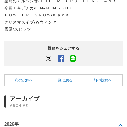
星屑のアルペジオ/ＴＨＥ ＭＩＣＲＯ ＨＥＡＤ ４Ｎ’Ｓ
今宵エキゾチカ/CINAMON’S GOD
ＰＯＷＤＥＲ ＳＮＯＷ/Ｋａｙａ
クリスマスイブ/Ｗウィング
雪風/スピッツ
投稿をシェアする
Twitter
Facebook
LINEでシェアするボタン
次の投稿へ
一覧に戻る
前の投稿へ
アーカイブ
ARCHIVE
2026年