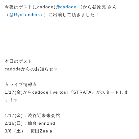
今夜はゲストにcadode(
@cadode_
)から谷原亮 さん
（
@RyoTanihara
）に出演して頂きました！
本日のゲスト
cadodeからのお知らせ✨
🎸ライブ情報🎸
1/17(金)からcadode live tour『STRATA』がスタートしま
す！✨
1/17(金)：渋谷近未来会館
2/16(日)：仙台 enn2nd
3/8（土）：梅田Zeela