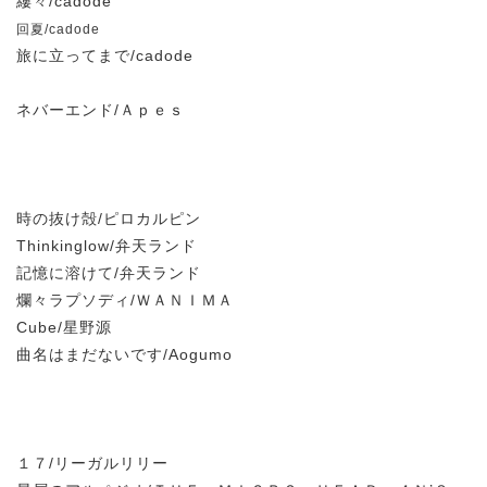
縷々/cadode
回夏
/
cadode
旅に立ってまで/cadode
ネバーエンド/Ａｐｅｓ
時の抜け殻/ピロカルピン
Thinkinglow/弁天ランド
記憶に溶けて/弁天ランド
爛々ラプソディ/ＷＡＮＩＭＡ
Cube/星野源
曲名はまだないです/Aogumo
１７/リーガルリリー