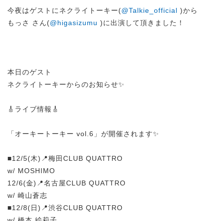
今夜はゲストにネクライトーキー(
@Talkie_official
)から
もっさ さん(
@higasizumu
)に出演して頂きました！
本日のゲスト
ネクライトーキーからのお知らせ✨
🎸ライブ情報🎸
「オーキートーキー vol.6」が開催されます✨
■12/5(木)📍梅田CLUB QUATTRO
w/ MOSHIMO
12/6(金)📍名古屋CLUB QUATTRO
w/ 崎山蒼志
■12/8(日)📍渋谷CLUB QUATTRO
w/ 橋本 絵莉子