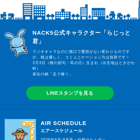
らじっと君
NACK5公式キャラクター「らじっと
君」
ラジオキャラなのに無口で愛想がない変わりものです
が、根は優しく、コミュニケーション力は抜群です！
3月3日（桃の節句・耳の日）生まれ（出生地はときがわ
町）
座右の銘「足で稼ぐ」
LINEスタンプを見る
AIR SCHEDULE
エアースケジュール
2026年8月-9月号＜白根ゆたんぽ＞