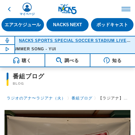
戻る
FM NACK5 79.5MHz（
マイページ
エアスケジュール
NACK5 NEXT
ポッドキャスト
NOW ON AIR
NACK5 SPORTS SPECIAL SOCCER STADIUM LIVE 2026
SUMMER SONG - YUI
NOW PLAYING
18:05
聴く
調べる
知る
番組ブログ
BLOG
ラジオのアナ〜ラジアナ（火）
〉
番組ブログ
〉
【ラジアナ】ゲスト『ネクライトーキー もっさ さん』【火曜日】