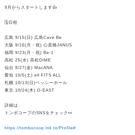
9月からスタートします👍
🗓️日程
広島 9/15(⽇) 広島Cave Be
⼤阪 9/16(⽉・祝) ⼼斎橋JANUS
福岡 9/23(⽉・祝) Be-1
⾼松 25(⽔) ⾼松DIME
仙台 9/27(⾦) MacANA
愛知 10/5(⼟) ell FITS ALL
札幌 10/13(⽇)ベッシーホール
東京 10/24(⽊) O-EAST
詳細は、
トンボコープのSNSをチェック👀
https://tombocoop.lnk.to/Profile#