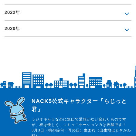
2022年
2020年
らじっと君
NACK5公式キャラクター「らじっと
君」
ラジオキャラなのに無口で愛想がない変わりものです
が、根は優しく、コミュニケーション力は抜群です！
3月3日（桃の節句・耳の日）生まれ（出生地はときがわ
町）