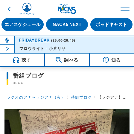
戻る
FM NACK5 79.5MHz（
マイページ
エアスケジュール
NACK5 NEXT
ポッドキャスト
NOW ON AIR
FRIDAYBREAK
(25:00-28:45)
フロウライト - 小片リサ
NOW PLAYING
02:16
聴く
調べる
知る
番組ブログ
BLOG
ラジオのアナ〜ラジアナ（火）
〉
番組ブログ
〉
【ラジアナ】ゲスト『トンボコープ 雪村りんさん、林龍之介さん』【火曜日】