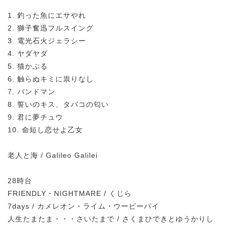
1. 釣った魚にエサやれ
2. 獅子奮迅フルスイング
3. 電光石火ジェラシー
4. ヤダヤダ
5. 猫かぶる
6. 触らぬキミに祟りなし
7. バンドマン
8. 誓いのキス、タバコの匂い
9. 君に夢チュウ
10. 命短し恋せよ乙女
老人と海 / Galileo Galilei
28時台
FRIENDLY・NIGHTMARE / くじら
7days / カメレオン・ライム・ウーピーパイ
人生たまたま・・・さいたまで / さくまひできとゆうかりし