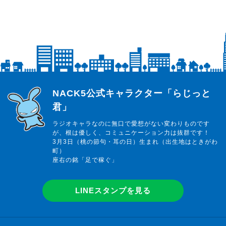
らじっと君
NACK5公式キャラクター「らじっと
君」
ラジオキャラなのに無口で愛想がない変わりものです
が、根は優しく、コミュニケーション力は抜群です！
3月3日（桃の節句・耳の日）生まれ（出生地はときがわ
町）
座右の銘「足で稼ぐ」
LINEスタンプを見る