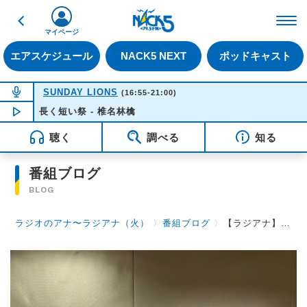
戻る
FM NACK5 79.5MHz（
マイページ
エアスケジュール
NACK5 NEXT
ポッドキャスト
NOW ON AIR
SUNDAY LIONS
(16:55-21:00)
長く短い祭 - 椎名林檎
NOW PLAYING
16:35
聴く
調べる
知る
番組ブログ
BLOG
ラジオのアナ〜ラジアナ（火）
〉
番組ブログ
〉
【ラジアナ】ゲスト『13.3g 藤丸将太さん』【火曜日】