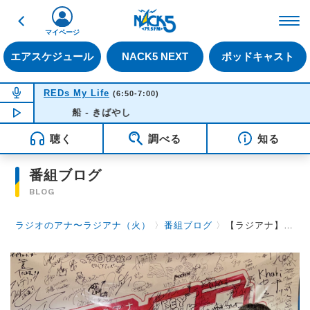
戻る
FM NACK5 79.5MHz（
マイページ
エアスケジュール
NACK5 NEXT
ポッドキャスト
NOW ON AIR
REDs My Life
(6:50-7:00)
NOW PLAYING
船 - きばやし
06:33
聴く
調べる
知る
番組ブログ
BLOG
ラジオのアナ〜ラジアナ（火）
〉
番組ブログ
〉
【ラジアナ】ゲスト『chef's ヨシダアヤナさん、高田真路さん、フルギヤさん』【火曜日】