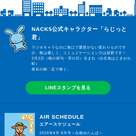
らじっと君
NACK5公式キャラクター「らじっと
君」
ラジオキャラなのに無口で愛想がない変わりものです
が、根は優しく、コミュニケーション力は抜群です！
3月3日（桃の節句・耳の日）生まれ（出生地はときがわ
町）
座右の銘「足で稼ぐ」
LINEスタンプを見る
AIR SCHEDULE
エアースケジュール
2026年8月-9月号＜白根ゆたんぽ＞