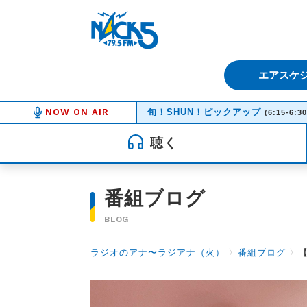
FM NACK5 79.5MHz（エフ
エアスケ
NOW ON AIR
旬！SHUN！ピックアップ
(6:15-6:30
聴く
番組ブログ
BLOG
ラジオのアナ〜ラジアナ（火）
〉
番組ブログ
〉