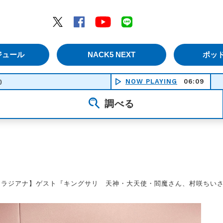
エムナックファイブ）
Twitter
Facebook
YouTube
LINE
ジュール
NACK5 NEXT
ポッ
NOW PLAYING
06:09
花になれ 
)
調べる
【ラジアナ】ゲスト『キングサリ 天神・大天使・閻魔さん、村咲ちい