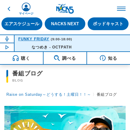
戻る
FM NACK5 79.5MHz（
マイページ
エアスケジュール
NACK5 NEXT
ポッドキャスト
NOW ON AIR
FUNKY FRIDAY
(9:00-18:00)
NOW PLAYING
なつめき - OCTPATH
09:55
聴く
調べる
知る
番組ブログ
BLOG
Raise on Saturday～どうする！土曜日！！～
〉
番組ブログ