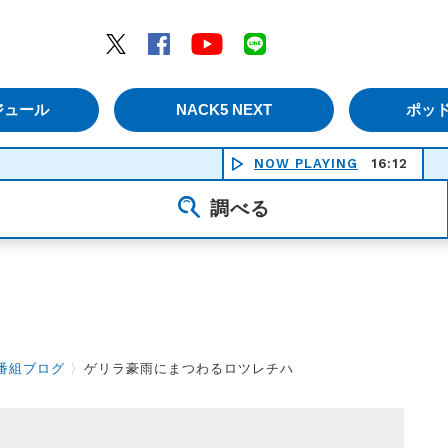
エムナックファイブ）
Twitter
Facebook
YouTube
LINE
ジュール
NACK5 NEXT
ポッ
NOW PLAYING
16:12
調べる
番組ブログ
〉
ゲリラ豪雨にまつわるロツレチハ