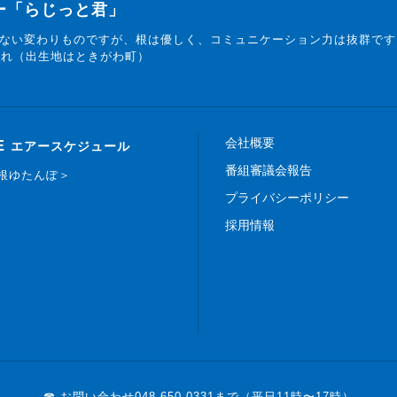
ター「らじっと君」
ない変わりものですが、根は優しく、コミュニケーション力は抜群です
まれ（出生地はときがわ町）
会社概要
E
エアースケジュール
番組審議会報告
白根ゆたんぽ＞
プライバシーポリシー
採用情報
☎ お問い合わせ
048-650-0331まで（平日11時〜17時）