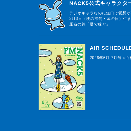
らじっと君
NACK5公式キャラク
ラジオキャラなのに無口で愛想が
3月3日（桃の節句・耳の日）生
座右の銘「足で稼ぐ」
AIR SCHEDUL
2026年6月-7月号＜