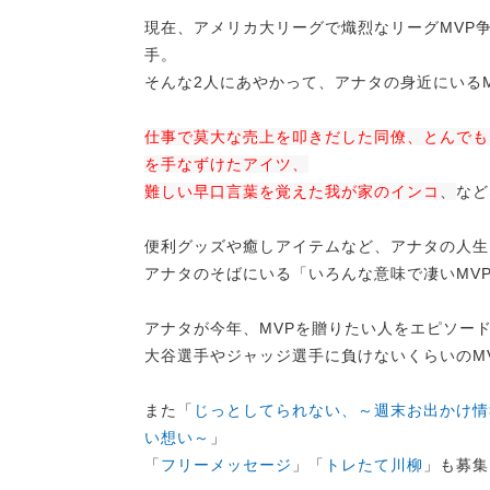
現在、アメリカ大リーグで熾烈なリーグMVP
手。
そんな2人にあやかって、アナタの身近にいる
仕事で莫大な売上を叩きだした同僚、とんでも
を手なずけたアイツ、
難しい早口言葉を覚えた我が家のインコ
、
など
便利グッズや癒しアイテムなど、アナタの人生
アナタのそばにいる「いろんな意味で凄いMV
アナタが今年、MVPを贈りたい人をエピソー
大谷選手やジャッジ選手に負けないくらいのM
また「
じっとしてられない、～週末お出かけ情
い想い～
」
「
フリーメッセージ
」「
トレたて川柳
」も募集