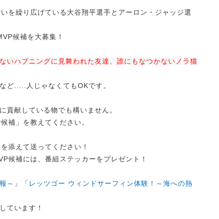
争いを繰り広げている大谷翔平選手とアーロン・ジャッジ選
MVP候補を大募集！
ないハプニングに見舞われた友達、誰にもなつかないノラ猫
など.....人じゃなくてもOKです。
に貢献している物でも構いません。
P候補」を教えてください。
ドを添えて送ってください！
VP候補には、番組ステッカーをプレゼント！
報～
」「
レッツゴー ウィンドサーフィン体験！～海への熱
しています！