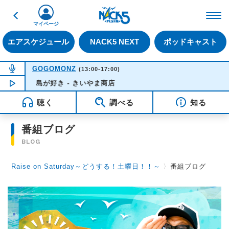
戻る
FM NACK5 79.5MHz（
マイページ
エアスケジュール
NACK5 NEXT
ポッドキャスト
NOW ON AIR
GOGOMONZ
(13:00-17:00)
NOW PLAYING
島が好き - きいやま商店
15:57
聴く
調べる
知る
番組ブログ
BLOG
Raise on Saturday～どうする！土曜日！！～
〉
番組ブログ