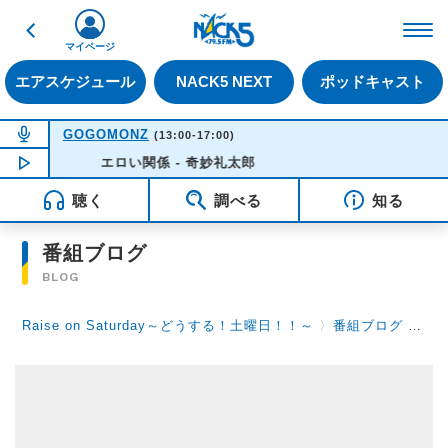
戻る
FM NACK5 79.5MHz（
マイページ
エアスケジュール
NACK5 NEXT
ポッドキャスト
NOW ON AIR
GOGOMONZ
(13:00-17:00)
NOW PLAYING
エロい関係 - 奇妙礼太郎
14:56
聴く
調べる
知る
番組ブログ
BLOG
Raise on Saturday～どうする！土曜日！！～
〉
番組ブログ
〉
は