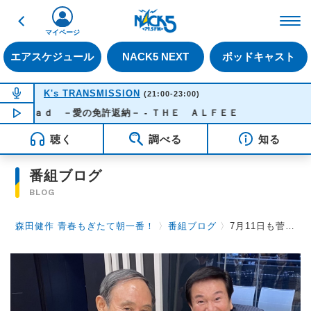
戻る
FM NACK5 79.5MHz（
マイページ
エアスケジュール
NACK5 NEXT
ポッドキャスト
NOW ON AIR
K's TRANSMISSION
(21:00-23:00)
ｒｏａｄ －愛の免許返納－ - ＴＨＥ ＡＬＦＥＥ
NOW PLAYING
21:30
聴く
調べる
知る
番組ブログ
BLOG
森田健作 青春もぎたて朝一番！
〉
番組ブログ
〉
7月11日も菅義偉内閣総理大臣がゲスト！