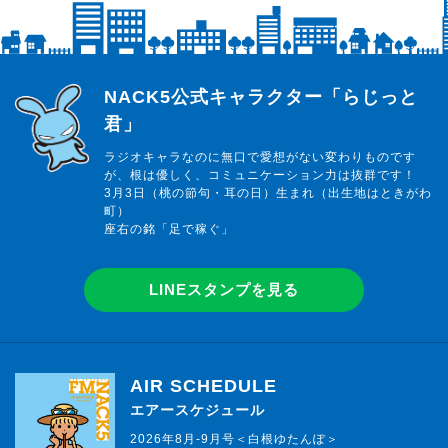
らじっと君
NACK5公式キャラクター「らじっと
君」
ラジオキャラなのに無口で愛想がない変わりものです
が、根は優しく、コミュニケーション力は抜群です！
3月3日（桃の節句・耳の日）生まれ（出生地はときがわ
町）
座右の銘「足で稼ぐ」
LINEスタンプを見る
AIR SCHEDULE
エアースケジュール
2026年8月-9月号＜白根ゆたんぽ＞