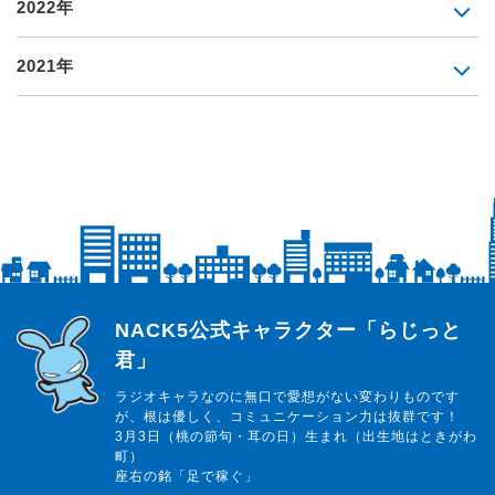
2022年
2021年
らじっと君
NACK5公式キャラクター「らじっと
君」
ラジオキャラなのに無口で愛想がない変わりものです
が、根は優しく、コミュニケーション力は抜群です！
3月3日（桃の節句・耳の日）生まれ（出生地はときがわ
町）
座右の銘「足で稼ぐ」