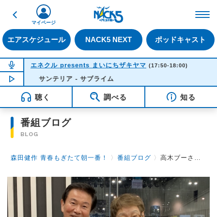
戻る
FM NACK5 79.5MHz（
マイページ
エアスケジュール
NACK5 NEXT
ポッドキャスト
NOW ON AIR
エネクル presents まいにちザキヤマ
(17:50-18:00)
NOW PLAYING
サンテリア - サブライム
17:43
聴く
調べる
知る
番組ブログ
BLOG
森田健作 青春もぎたて朝一番！
〉
番組ブログ
〉
高木ブーさんが語る「ザ・ドリフターズ」、そして志村けんさん。