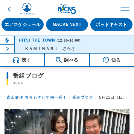
戻る
FM NACK5 79.5MHz（
マイページ
エアスケジュール
NACK5 NEXT
ポッドキャスト
NOW ON AIR
HITS! THE TOWN
(12:55-16:00)
NOW PLAYING
ＫＡＭＩＮＡＲＩ - さらさ
14:56
聴く
調べる
知る
番組ブログ
BLOG
森田健作 青春もぎたて朝一番！
〉
番組ブログ
〉
5月21日（日）のゲストは、羽山みずきさん