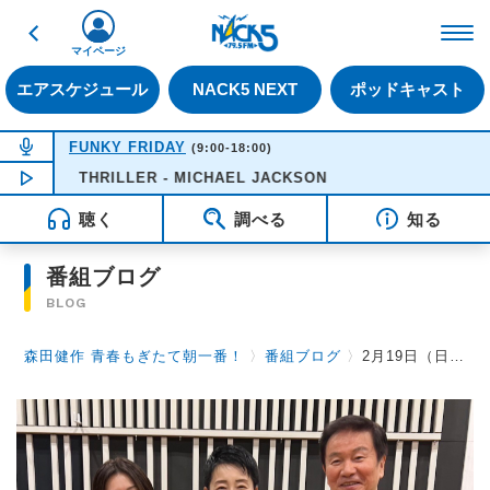
戻る
FM NACK5 79.5MHz（
マイページ
エアスケジュール
NACK5 NEXT
ポッドキャスト
NOW ON AIR
FUNKY FRIDAY
(9:00-18:00)
NOW PLAYING
THRILLER - MICHAEL JACKSON
12:21
聴く
調べる
知る
番組ブログ
BLOG
森田健作 青春もぎたて朝一番！
〉
番組ブログ
〉
2月19日（日）のゲストは、澤雪絵さん