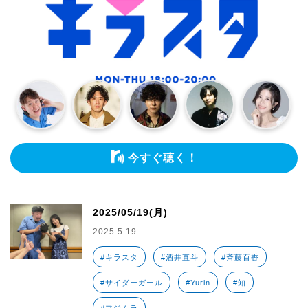
今すぐ聴く！
2025/05/19(月)
2025.5.19
#キラスタ
#酒井直斗
#斉藤百香
#サイダーガール
#Yurin
#知