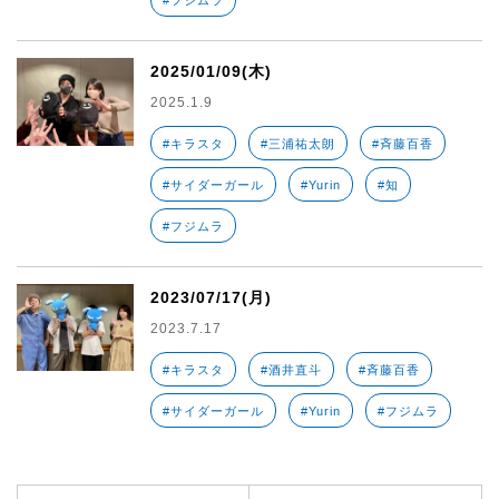
#フジムラ
2025/01/09(木)
2025.1.9
#キラスタ
#三浦祐太朗
#斉藤百香
#サイダーガール
#Yurin
#知
#フジムラ
2023/07/17(月)
2023.7.17
#キラスタ
#酒井直斗
#斉藤百香
#サイダーガール
#Yurin
#フジムラ