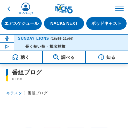
戻る
FM NACK5 79.5MHz（
マイページ
エアスケジュール
NACK5 NEXT
ポッドキャスト
NOW ON AIR
SUNDAY LIONS
(16:55-21:00)
NOW PLAYING
長く短い祭 - 椎名林檎
16:35
聴く
調べる
知る
番組ブログ
BLOG
キラスタ
〉
番組ブログ