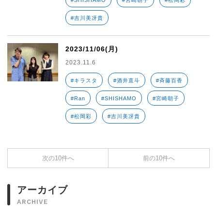
#SHISHAMO
#宮崎朝子
#松岡彩
#吉川美冴貴
2023/11/06(月)
2023.11.6
#キラスタ
#酒井直斗
#斉藤百香
#Ran
#SHISHAMO
#宮崎朝子
#松岡彩
#吉川美冴貴
次の10件へ
前の10件へ
アーカイブ
ARCHIVE