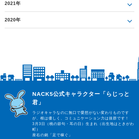
2021年
2020年
らじっと君
NACK5公式キャラクター「らじっと
君」
ラジオキャラなのに無口で愛想がない変わりものです
が、根は優しく、コミュニケーション力は抜群です！
3月3日（桃の節句・耳の日）生まれ（出生地はときがわ
町）
座右の銘「足で稼ぐ」