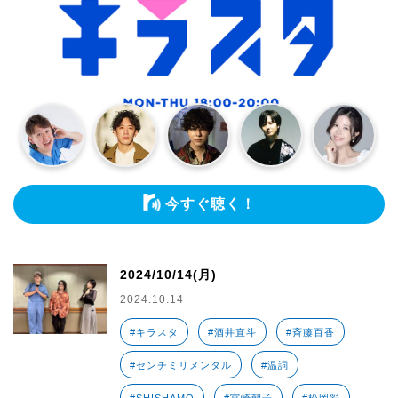
今すぐ聴く！
2024/10/14(月)
2024.10.14
#キラスタ
#酒井直斗
#斉藤百香
#センチミリメンタル
#温詞