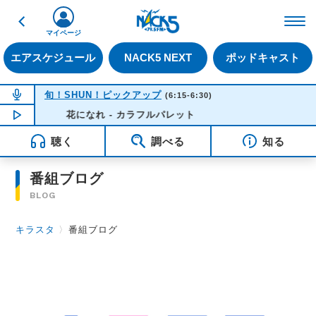
戻る
FM NACK5 79.5MHz（
マイページ
エアスケジュール
NACK5 NEXT
ポッドキャスト
NOW ON AIR
旬！SHUN！ピックアップ
(6:15-6:30)
NOW PLAYING
花になれ - カラフルパレット
06:09
聴く
調べる
知る
番組ブログ
BLOG
キラスタ
〉
番組ブログ