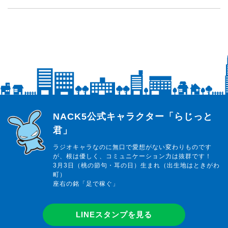
らじっと君
NACK5公式キャラクター「らじっと
君」
ラジオキャラなのに無口で愛想がない変わりものです
が、根は優しく、コミュニケーション力は抜群です！
3月3日（桃の節句・耳の日）生まれ（出生地はときがわ
町）
座右の銘「足で稼ぐ」
LINEスタンプを見る