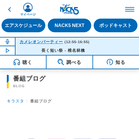
戻る
FM NACK5 79.5MHz（
マイページ
エアスケジュール
NACK5 NEXT
ポッドキャスト
NOW ON AIR
カメレオンパーティー
(12:55-16:55)
NOW PLAYING
長く短い祭 - 椎名林檎
16:35
聴く
調べる
知る
番組ブログ
BLOG
キラスタ
〉
番組ブログ