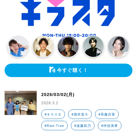
今すぐ聴く！
2026/03/02(月)
2026.3.2
#キラスタ
#酒井直斗
#斉藤百香
#Rain Tree
#遠藤莉乃
#仲俣美希