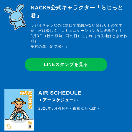
らじっと君
NACK5公式キャラクター「らじっと
君」
ラジオキャラなのに無口で愛想がない変わりものです
が、根は優しく、コミュニケーション力は抜群です！
3月3日（桃の節句・耳の日）生まれ（出生地はときがわ
町）
座右の銘「足で稼ぐ」
LINEスタンプを見る
AIR SCHEDULE
エアースケジュール
2026年8月-9月号＜白根ゆたんぽ＞