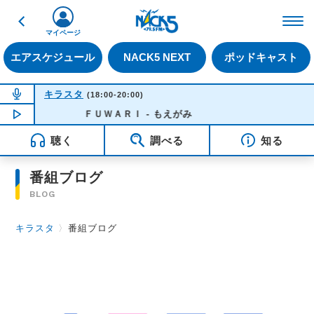
戻る
FM NACK5 79.5MHz（
マイページ
エアスケジュール
NACK5 NEXT
ポッドキャスト
NOW ON AIR
キラスタ
(18:00-20:00)
NOW PLAYING
ＦＵＷＡＲＩ - もえがみ
18:28
聴く
調べる
知る
番組ブログ
BLOG
キラスタ
〉
番組ブログ