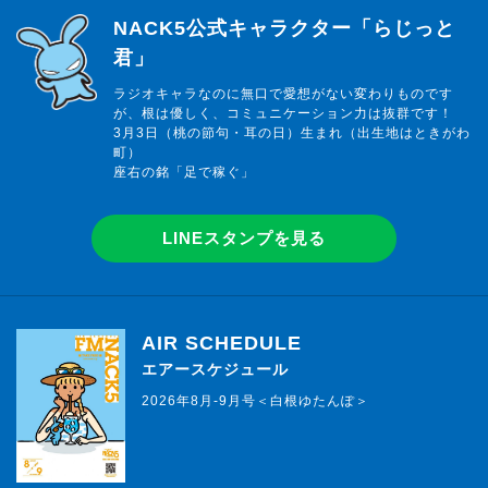
らじっと君
NACK5公式キャラクター「らじっと
君」
ラジオキャラなのに無口で愛想がない変わりものです
が、根は優しく、コミュニケーション力は抜群です！
3月3日（桃の節句・耳の日）生まれ（出生地はときがわ
町）
座右の銘「足で稼ぐ」
LINEスタンプを見る
AIR SCHEDULE
エアースケジュール
2026年8月-9月号＜白根ゆたんぽ＞