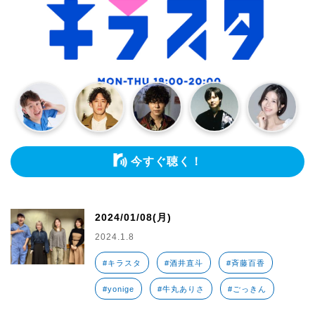
今すぐ聴く！
2024/01/08(月)
2024.1.8
#キラスタ
#酒井直斗
#斉藤百香
#yonige
#牛丸ありさ
#ごっきん