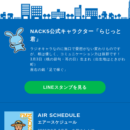
らじっと君
NACK5公式キャラクター「らじっと
君」
ラジオキャラなのに無口で愛想がない変わりものです
が、根は優しく、コミュニケーション力は抜群です！
3月3日（桃の節句・耳の日）生まれ（出生地はときがわ
町）
座右の銘「足で稼ぐ」
LINEスタンプを見る
AIR SCHEDULE
エアースケジュール