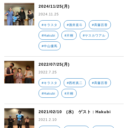
2024/11/25(月)
2024.11.25
#キラスタ
#酒井直斗
#斉藤百香
#Hakubi
#片桐
#ヤスカワアル
#中山優馬
2022/07/25(月)
2022.7.25
#キラスタ
#西村真二
#斉藤百香
#Hakubi
#片桐
2021/02/10 (水) ゲスト：Hakubi
2021.2.10