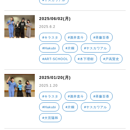
#ヤスカワアル
2025/06/02(月)
2025.6.2
#キラスタ
#酒井直斗
#斉藤百香
#Hakubi
#片桐
#ヤスカワアル
#ART-SCHOOL
#木下理樹
#戸高賢史
2025/01/20(月)
2025.1.20
#キラスタ
#酒井直斗
#斉藤百香
#Hakubi
#片桐
#ヤスカワアル
#大宮陽和