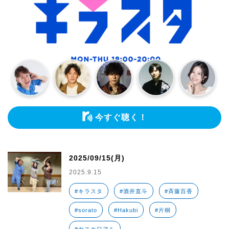
今すぐ聴く！
2025/09/15(月)
2025.9.15
#キラスタ
#酒井直斗
#斉藤百香
#sorato
#Hakubi
#片桐