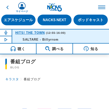
戻る
FM NACK5 79.5MHz（
マイページ
エアスケジュール
NACK5 NEXT
ポッドキャスト
NOW ON AIR
HITS! THE TOWN
(12:55-16:00)
NOW PLAYING
SALTARE - Billyrrom
14:14
聴く
調べる
知る
番組ブログ
BLOG
キラスタ
〉
番組ブログ