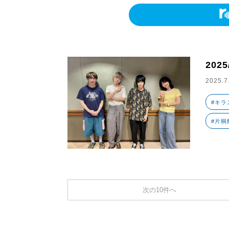
2025
2025.7
#キラ
#片桐
次の10件へ