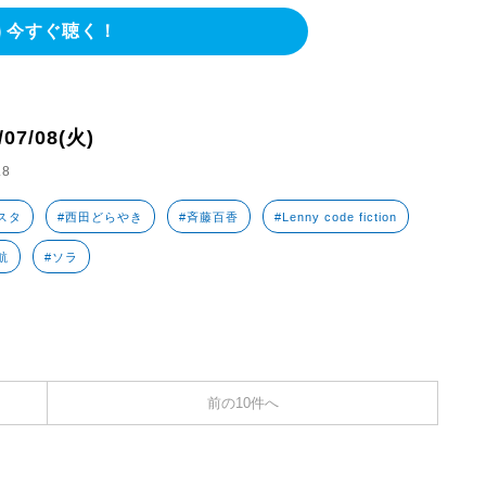
今すぐ聴く！
/07/08(火)
.8
スタ
#西田どらやき
#斉藤百香
#Lenny code fiction
航
#ソラ
前の10件へ