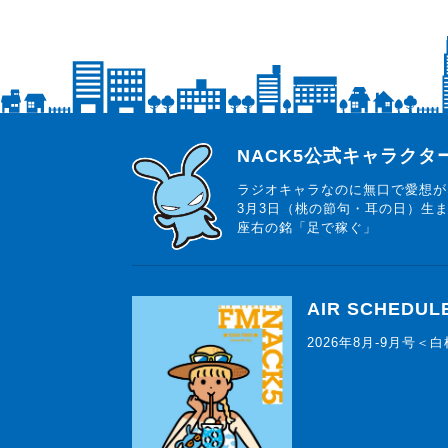
らじっと君
NACK5公式キャラク
ラジオキャラなのに無口で愛想が
3月3日（桃の節句・耳の日）生
座右の銘「足で稼ぐ」
AIR SCHEDUL
2026年8月-9月号＜