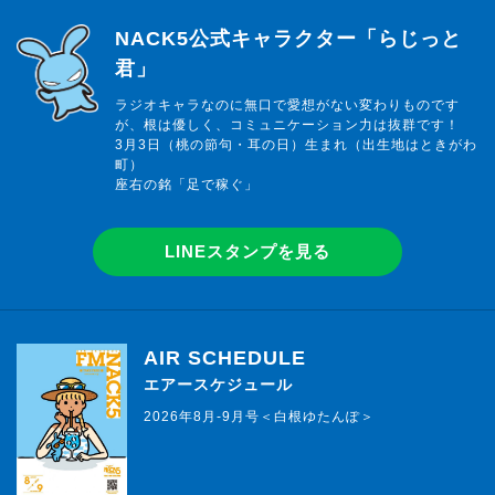
らじっと君
NACK5公式キャラクター「らじっと
君」
ラジオキャラなのに無口で愛想がない変わりものです
が、根は優しく、コミュニケーション力は抜群です！
3月3日（桃の節句・耳の日）生まれ（出生地はときがわ
町）
座右の銘「足で稼ぐ」
LINEスタンプを見る
AIR SCHEDULE
エアースケジュール
2026年8月-9月号＜白根ゆたんぽ＞