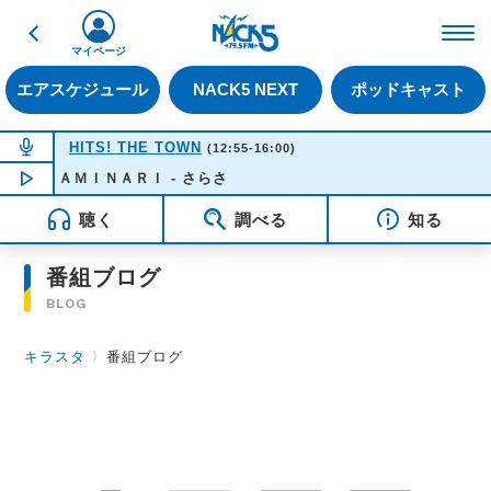
戻る
FM NACK5 79.5MHz（
マイページ
エアスケジュール
NACK5 NEXT
ポッドキャスト
NOW ON AIR
HITS! THE TOWN
(12:55-16:00)
ＫＡＭＩＮＡＲＩ - さらさ
NOW PLAYING
14:56
聴く
調べる
知る
番組ブログ
BLOG
キラスタ
〉
番組ブログ