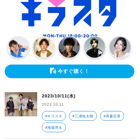
今すぐ聴く！
2023/10/11(水)
2023.10.11
#キラスタ
#三浦祐太朗
#斉藤百香
#海蔵亮太