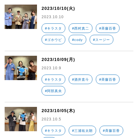
2023/10/10(火)
2023.10.10
#キラスタ
#西村真二
#斉藤百香
#ゴホウビ
#cody
#スージー
2023/10/09(月)
2023.10.9
#キラスタ
#酒井直斗
#斉藤百香
#阿部真央
2023/10/05(木)
2023.10.5
#キラスタ
#三浦祐太朗
#斉藤百香