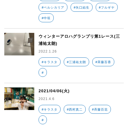
#ペルシカリア
#矢口結生
#フルギヤ
#中垣
ウィンターアロハグランプリ第1レース(三
浦祐太朗)
2022.1.26
#キラスタ
#三浦祐太朗
#斉藤百香
#
2021/04/06(火)
2021.4.6
#キラスタ
#西村真二
#斉藤百花
#