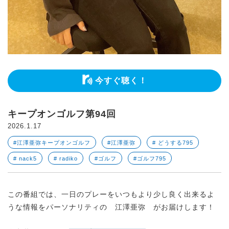
今すぐ聴く！
キープオンゴルフ第94回
2026.1.17
#江澤亜弥キープオンゴルフ
#江澤亜弥
# どうする795
# nack5
# radiko
#ゴルフ
#ゴルフ795
この番組では、一日のプレーをいつもより少し良く出来るよ
うな情報をパーソナリティの 江澤亜弥 がお届けします！