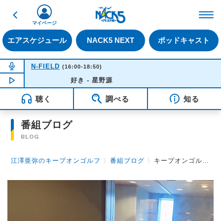
戻る
FM NACK5 79.5MHz（
マイページ
エアスケジュール
NACK5 NEXT
ポッドキャスト
NOW ON AIR
N-FIELD
(16:00-18:50)
NOW PLAYING
好き - 星野源
15:48
聴く
調べる
知る
番組ブログ
BLOG
江澤亜弥のキープオンゴルフ
〉
番組ブログ
〉
キープオンゴルフ第94回