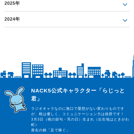
2025年
2024年
らじっと君
NACK5公式キャラクター「らじっと
君」
ラジオキャラなのに無口で愛想がない変わりものです
が、根は優しく、コミュニケーション力は抜群です！
3月3日（桃の節句・耳の日）生まれ（出生地はときがわ
町）
座右の銘「足で稼ぐ」