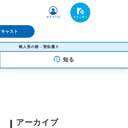
マイページ
ドキャスト
蝋人形の館 - 聖飢魔Ⅱ
知る
アーカイブ