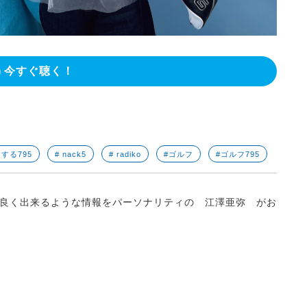
今すぐ聴く！
うする795
# nack5
# radiko
#ゴルフ
#ゴルフ795
良く出来るような情報をパーソナリティの 江澤亜弥 がお