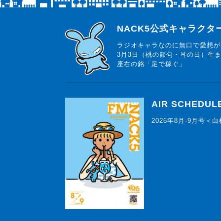
らじっと君
NACK5公式キャラク
ラジオキャラなのに無口で愛想が
3月3日（桃の節句・耳の日）生
座右の銘「足で稼ぐ」
AIR SCHEDUL
2026年8月-9月号＜