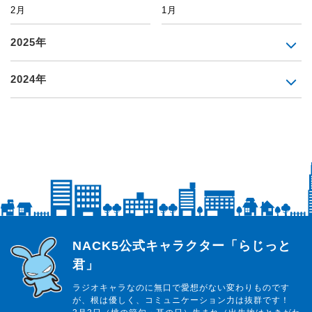
2月
1月
2025年
2024年
らじっと君
NACK5公式キャラクター「らじっと
君」
ラジオキャラなのに無口で愛想がない変わりものです
が、根は優しく、コミュニケーション力は抜群です！