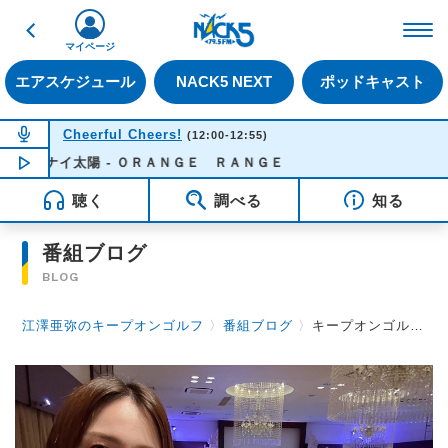
戻る
FM NACK5 79.5MHz（
マイページ
エアスケジュール
NACK5 NEXT
ポッドキャスト
NOW ON AIR
Cheerful Cheers!
(12:00-12:55)
イケナイ太陽 - ＯＲＡＮＧＥ ＲＡＮＧＥ
NOW PLAYING
12:03
聴く
調べる
知る
番組ブログ
BLOG
江澤亜弥のキープオンゴルフ
〉
番組ブログ
〉
キープオンゴルフ第71回