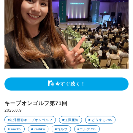
今すぐ聴く！
キープオンゴルフ第71回
2025.8.9
#江澤亜弥キープオンゴルフ
#江澤亜弥
# どうする795
# nack5
# radiko
#ゴルフ
#ゴルフ795