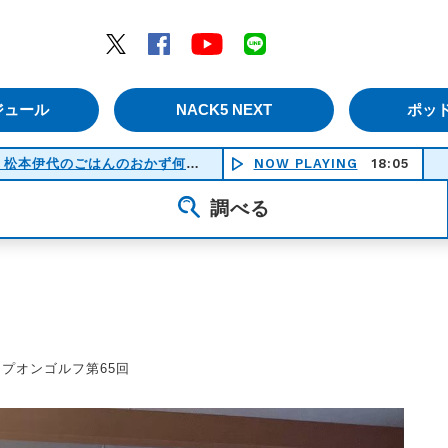
エムナックファイブ）
Twitter
Facebook
YouTube
LINE
ジュール
NACK5 NEXT
ポッ
いらっしゃいませ〜♪ アキダイ社長・松本伊代のごはんのおかず何にする？
NOW PLAYING
18:05
S
(21:30-22:00)
調べる
プオンゴルフ第65回