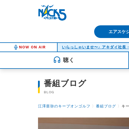
FM NACK5 79.5MHz（エフ
エアスケ
NOW ON AIR
聴く
番組ブログ
BLOG
江澤亜弥のキープオンゴルフ
〉
番組ブログ
〉
キー