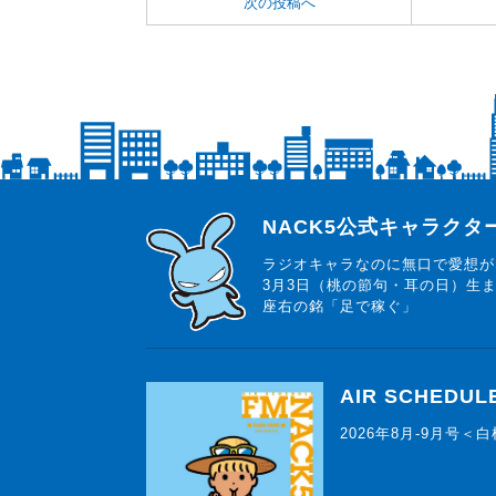
次の投稿へ
らじっと君
NACK5公式キャラク
ラジオキャラなのに無口で愛想が
3月3日（桃の節句・耳の日）生
座右の銘「足で稼ぐ」
AIR SCHEDUL
2026年8月-9月号＜