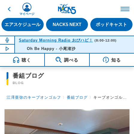
戻る
FM NACK5 79.5MHz（
マイページ
エアスケジュール
NACK5 NEXT
ポッドキャスト
NOW ON AIR
Saturday Morning Radio おびハピ！
(8:00-12:00)
NOW PLAYING
Oh Be Happy - 小尾渚沙
11:31
聴く
調べる
知る
番組ブログ
BLOG
江澤亜弥のキープオンゴルフ
〉
番組ブログ
〉
キープオンゴルフ第59回