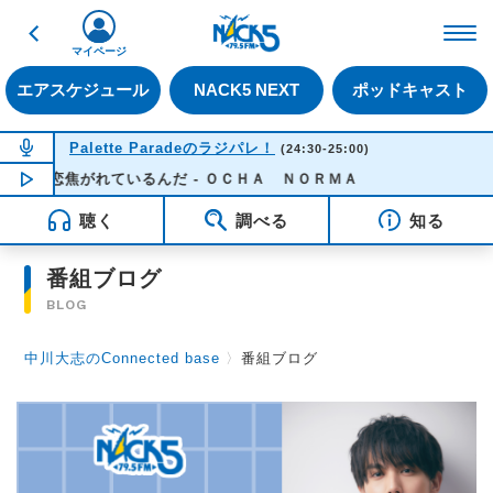
戻る
FM NACK5 79.5MHz（
マイページ
エアスケジュール
NACK5 NEXT
ポッドキャスト
NOW ON AIR
Palette Paradeのラジパレ！
(24:30-25:00)
たに恋焦がれているんだ - ＯＣＨＡ ＮＯＲＭＡ
NOW PLAYING
00:15
聴く
調べる
知る
番組ブログ
BLOG
中川大志のConnected base
〉
番組ブログ