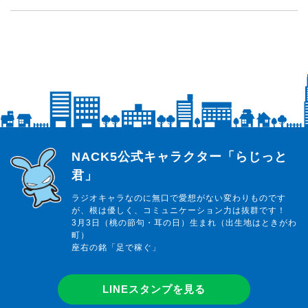
らじっと君
NACK5公式キャラクター「らじっと
君」
ラジオキャラなのに無口で愛想がない変わりものです
が、根は優しく、コミュニケーション力は抜群です！
3月3日（桃の節句・耳の日）生まれ（出生地はときがわ
町）
座右の銘「足で稼ぐ」
LINEスタンプを見る