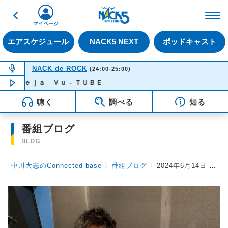
戻る
FM NACK5 79.5MHz（
マイページ
エアスケジュール
NACK5 NEXT
ポッドキャスト
NOW ON AIR
NACK de ROCK
(24:00-25:00)
のＤｅｊａ Ｖｕ - ＴＵＢＥ
NOW PLAYING
23:56
聴く
調べる
知る
番組ブログ
BLOG
中川大志のConnected base
〉
番組ブログ
〉
2024年6月14日 Vol.168