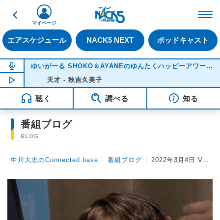
戻る
FM NACK5 79.5MHz（
マイページ
エアスケジュール
NACK5 NEXT
ポッドキャスト
NOW ON AIR
ゆいがーる SHOKO＆AYANEのゆんたくハッピーアワー
(22
NOW PLAYING
天才 - 秋吉久美子
21:51
聴く
調べる
知る
番組ブログ
BLOG
中川大志のConnected base
〉
番組ブログ
〉
2022年3月4日 Vol.49