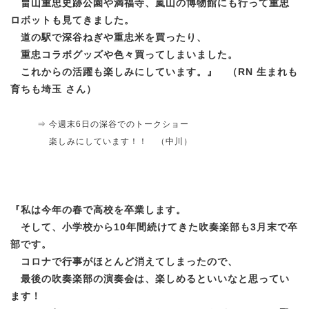
畠山重忠史跡公園や満福寺、嵐山の博物館にも行って重忠
ロボットも見てきました。
道の駅で深谷ねぎや重忠米を買ったり、
重忠コラボグッズや色々買ってしまいました。
これからの活躍も楽しみにしています。
』 （RN 生まれも
育ちも埼玉 さん）
⇒ 今週末6日の深谷でのトークショー
楽しみにしています！！
（中川
）
『
私は今年の春で高校を卒業します。
そして、小学校から10年間続けてきた吹奏楽部も3月末で卒
部です。
コロナで行事がほとんど消えてしまったので、
最後の吹奏楽部の演奏会は、楽しめるといいなと思ってい
ます！