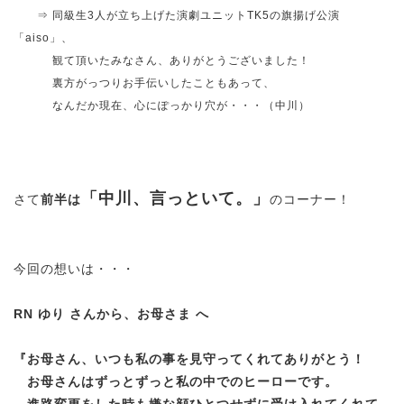
⇒ 同級生3人が立ち上げた演劇ユニットTK5の旗揚げ公演
「aiso」、
観て頂いたみなさん、ありがとうございました！
裏方がっつりお手伝いしたこともあって、
なんだか現在、心にぽっかり穴が・・・（中川）
「中川、言っといて。」
さて
前半は
のコーナー！
今回の想いは・・・
RN ゆり さんから、お母さま へ
『
お母さん、いつも私の事を見守ってくれてありがとう！
お母さんはずっとずっと私の中でのヒーローです。
進路変更をした時も嫌な顔ひとつせずに受け入れてくれて