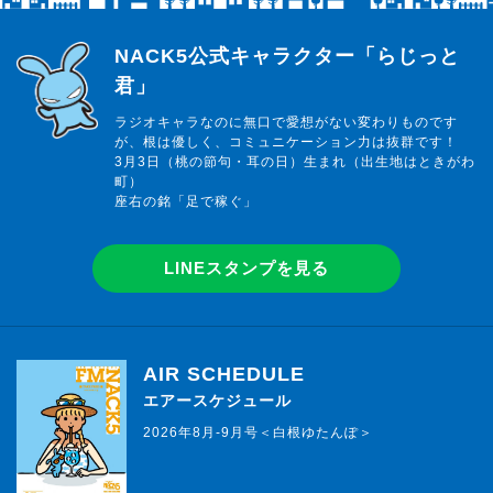
らじっと君
NACK5公式キャラクター「らじっと
君」
ラジオキャラなのに無口で愛想がない変わりものです
が、根は優しく、コミュニケーション力は抜群です！
3月3日（桃の節句・耳の日）生まれ（出生地はときがわ
町）
座右の銘「足で稼ぐ」
LINEスタンプを見る
AIR SCHEDULE
エアースケジュール
2026年8月-9月号＜白根ゆたんぽ＞