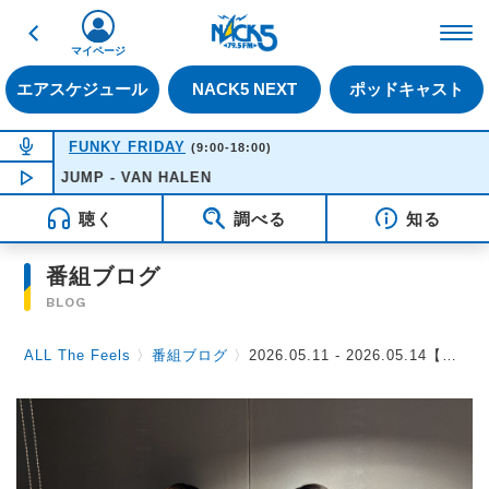
戻る
FM NACK5 79.5MHz（
マイページ
エアスケジュール
NACK5 NEXT
ポッドキャスト
NOW ON AIR
FUNKY FRIDAY
(9:00-18:00)
JUMP - VAN HALEN
NOW PLAYING
12:37
聴く
調べる
知る
番組ブログ
BLOG
ALL The Feels
〉
番組ブログ
〉
2026.05.11 - 2026.05.14【ミーマイナー（美咲さん ＆ さすけさん）】