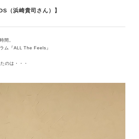
NG KIDS（浜崎貴司さん）】
の時間。
LL The Feels』
担当したのは・・・