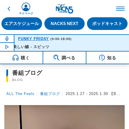
戻る
FM NACK5 79.5MHz（
マイページ
エアスケジュール
NACK5 NEXT
ポッドキャスト
NOW ON AIR
FUNKY FRIDAY
(9:00-18:00)
美しい鰭 - スピッツ
NOW PLAYING
13:57
聴く
調べる
知る
番組ブログ
BLOG
ALL The Feels
〉
番組ブログ
〉
2025.1.27 - 2025.1.30 【BEYOOOOONDS（清野桃々姫さん、 里吉うたのさん）】