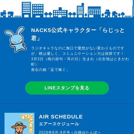
らじっと君
NACK5公式キャラクター「らじっと
君」
ラジオキャラなのに無口で愛想がない変わりものです
が、根は優しく、コミュニケーション力は抜群です！
3月3日（桃の節句・耳の日）生まれ（出生地はときがわ
町）
座右の銘「足で稼ぐ」
LINEスタンプを見る
AIR SCHEDULE
エアースケジュール
2026年8月-9月号＜白根ゆたんぽ＞