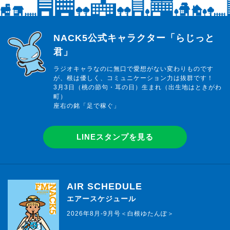
らじっと君
NACK5公式キャラクター「らじっと
君」
ラジオキャラなのに無口で愛想がない変わりものです
が、根は優しく、コミュニケーション力は抜群です！
3月3日（桃の節句・耳の日）生まれ（出生地はときがわ
町）
座右の銘「足で稼ぐ」
LINEスタンプを見る
AIR SCHEDULE
エアースケジュール
2026年8月-9月号＜白根ゆたんぽ＞