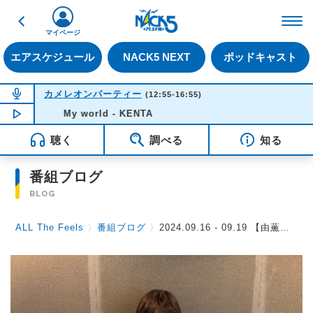
戻る
FM NACK5 79.5MHz（
マイページ
エアスケジュール
NACK5 NEXT
ポッドキャスト
NOW ON AIR
カメレオンパーティー
(12:55-16:55)
NOW PLAYING
My world - KENTA
15:34
聴く
調べる
知る
番組ブログ
BLOG
ALL The Feels
〉
番組ブログ
〉
2024.09.16 - 09.19 【由薫さん】