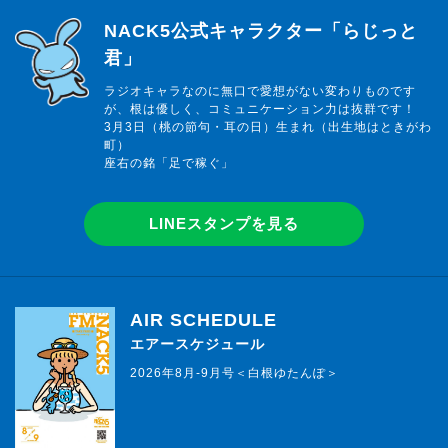
らじっと君
NACK5公式キャラクター「らじっと
君」
ラジオキャラなのに無口で愛想がない変わりものです
が、根は優しく、コミュニケーション力は抜群です！
3月3日（桃の節句・耳の日）生まれ（出生地はときがわ
町）
座右の銘「足で稼ぐ」
LINEスタンプを見る
AIR SCHEDULE
エアースケジュール
2026年8月-9月号＜白根ゆたんぽ＞