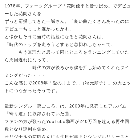
1978年、フォークグループ「花岡優平と音つばめ」でデビュ
ーした花岡さんを
ずっと応援してきた一誠さん。「良い曲たくさんあったのに
デビューちょっと遅かったかも」
と懐かしそうに当時の話題になると花岡さんは、
「時代のトップを走ろうとすると息切れしちゃって、
もう無理だと思って同じところをランニングしていた
ら周回遅れになって、
時代の方が後ろから僕を押し始めてくれたタイ
ミングだった・・・」
こんな感じで2008年「愛のままで…（秋元順子）」の大ヒッ
トにつながったそうです。
最新シングル「恋ごころ」は、2009年に発売したアルバム
『寄り道』に収録されていた曲。
ファンの方が歌ったYouTube動画が240万回を超える再生回
数となり評判を集め、
オリジナルの花岡さんにも注目が集まりシングルリリースと