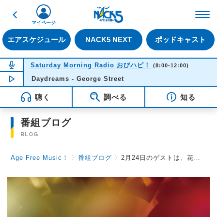
戻る
FM NACK5 79.5MHz（
マイページ
エアスケジュール
NACK5 NEXT
ポッドキャスト
NOW ON AIR
Saturday Morning Radio おびハピ！
(8:00-12:00)
Daydreams - George Street
NOW PLAYING
11:49
聴く
調べる
知る
番組ブログ
BLOG
Age Free Music！
〉
番組ブログ
〉
2月24日のゲストは、花岡優平さん、ケイ潤子さんです！（電話インタビュー）